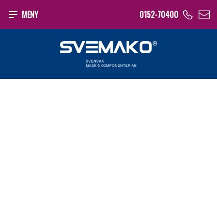
MENY
0152-70400